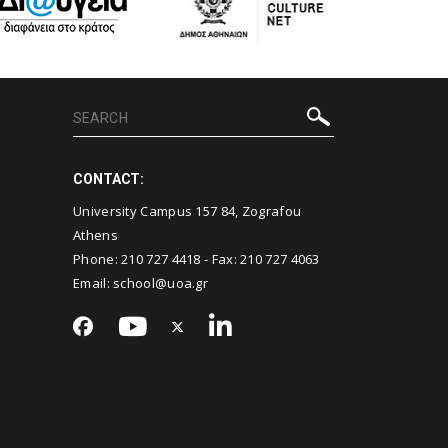
CONTACT:
University Campus 157 84, Zografou
Athens
Phone:
210 727 4418
- Fax:
210 727 4063
Email:
school@uoa.gr